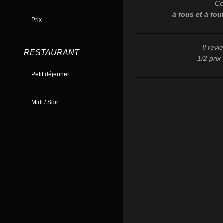
Ce
à tous et à tou
Prix
Il rev
RESTAURANT
1/2 prix
Petit déjeuner
Midi / Soir